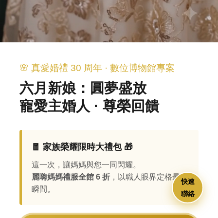
🌸 真愛婚禮 30 周年 · 數位博物館專案
六月新娘：圓夢盛放
寵愛主婚人 · 尊榮回饋
🧧 家族榮耀限時大禮包 🎁
這一次，讓媽媽與您一同閃耀。
麗嗨媽媽禮服全館 6 折
，以職人眼界定格最美
快速
瞬間。
聯絡