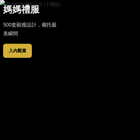
配
婚
男
媽
影
真
L
彰化
E
件
紗
士
媽
像
愛
E
飾
展
西
禮
H
記
婚
媽媽
I
品
覽
服
服
實
禮
禮服
推薦
500套顯瘦設計，襯托最
美瞬間
入內觀賞